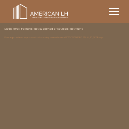
Media error: Format(s) not supported or source(s) not found
Descargar archivo: https://americanlh.com/wp-content/uploads/2023/06/AMERICANLH_30_WEB.mp4