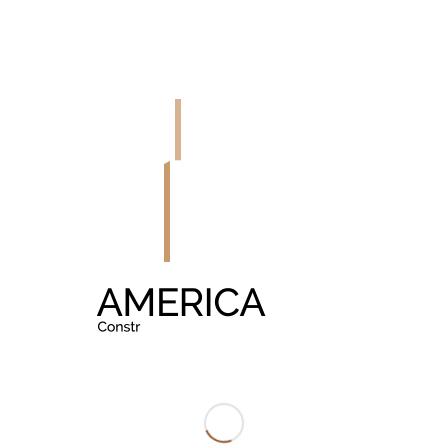
ÍA A DÍA MÁS SOSTENIBLE?
R TU CASA DE VITORIA-GAS
ECOLÓGICO.
o hace con un programa renovado y talleres prácticos para las familias part
 en general sobre consumo energético, reciclaje, compostaje y talleres de re
tal Fundazioa, Arantxa Ibáñez de Opacua, entidades impulsoras de este prog
 de la capital alavesa promoviendo el ahorro en el consumo de agua y ener
NSTRUCCIÓN INDUSTRIALIZADA.
C
sposición con el fin de proporcionaros el mejor asesoramien