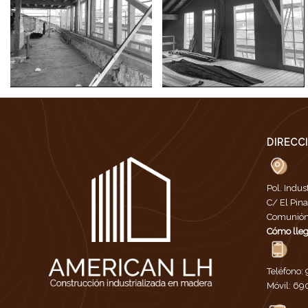
DIRECC
Pol. Indus
C/ El Pina
Comunión 
Cómo lleg
Teléfono:
Móvil:
690