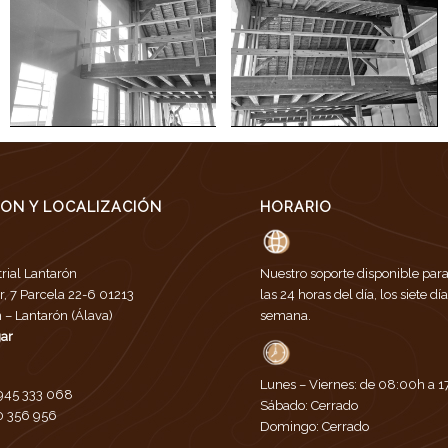
ION Y LOCALIZACIÓN
HORARIO
trial Lantarón
Nuestro soporte disponible par
r, 7 Parcela 22-6 01213
las 24 horas del día, los siete dí
– Lantarón (Álava)
semana.
ar
Lunes – Viernes: de 08:00h a 
945 333 068
Sábado: Cerrado
 356 956
Domingo: Cerrado