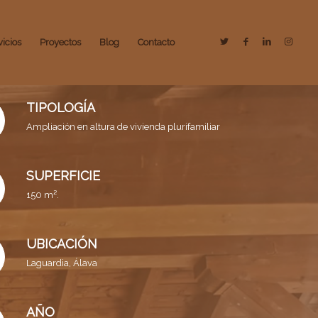
vicios
Proyectos
Blog
Contacto
TIPOLOGÍA
Ampliación en
altura de vivienda plurifamiliar
SUPERFICIE
150 m².
UBICACIÓN
Laguardia,
Álava
AÑO