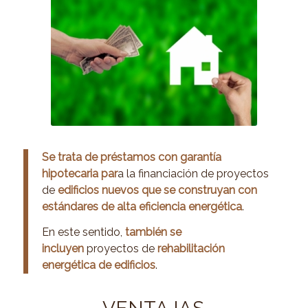
Se trata de préstamos con garantía
hipotecaria par
a la financiación de proyectos
de
edificios nuevos que se construyan con
estándares de alta eficiencia energética
.
En este sentido,
también se
incluyen
proyectos de
rehabilitación
energética de edificios
.