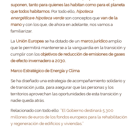
suponen, tanto para quienes las habitan como para el planeta
que todos habitamos.
Por todo ello
,
hipoteca
energética
e
hipoteca verde
son conceptos que
van de la
mano
y con los que, de ahora en adelante, nos vamos a
familiarizar.
La
Unión Europea
se ha dotado de un
marco jurídico
amplio
que le permitirá mantenerse a la vanguardia en la transición y
cumplir con los
objetivos de reducción de emisiones de gases
de efecto invernadero a 2030.
Marco Estratégico de Energía y Clima
Se ha diseñado una estrategia de acompañamiento solidario y
de transición justa, para asegurar que las personas y los
territorios aprovechan las oportunidades de esta transición y
nadie queda atrás.
Relacionado con todo ello:
“El Gobierno destinará 5.300
millones de euros de los fondos europeos para la rehabilitación
y regeneración de edificios y viviendas.”